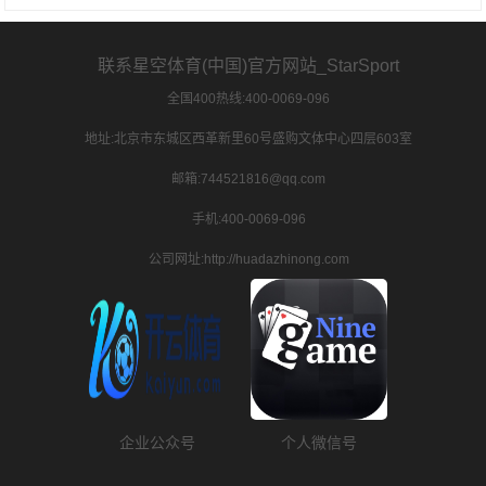
联系星空体育(中国)官方网站_StarSport
全国400热线:400-0069-096
地址:北京市东城区西革新里60号盛购文体中心四层603室
邮箱:744521816@qq.com
手机:400-0069-096
公司网址:http://huadazhinong.com
企业公众号
个人微信号