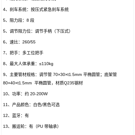
4、刹车系统：按压式紧急刹车系统
5、阻力段：8 段
5、调节阻力位：调节手柄（下压式）
6、速比：260/55
7、把手：多工位把手
8、最大人体承重：≤110kg
9、主要管材规格：调节管 70×30×t1.5mm 平椭圆管；底架管
80×40×t1.5mm 平椭圆管，材质Q235钢材
10、功率：约 20-200W
11、产品颜色：白色/黑色可选
12、蓝牙：有
13、搬运轮：有（PU 带轴承）