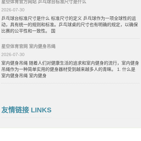
星空体育官方网站 乒乓球台标准尺寸是什么
2026-07-30
乒乓球台标准尺寸是什么 标准尺寸的定义 乒乓球作为一项全球性的运
动，具有统一的规则和标准。乒乓球桌的尺寸也有明确的规定，以确保
比赛的公平性和一致性。 国
星空体育官网 室内健身吊绳
2026-07-30
室内健身吊绳 随着人们对健康生活的追求和室内健身的流行，室内健身
吊绳作为一种简单实用的健身器材受到越来越多人的青睐。 1. 什么是
室内健身吊绳 室内健身
友情链接 LINKS