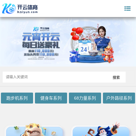
跑步机系列
健身车系列
68力量系列
户外路径系列