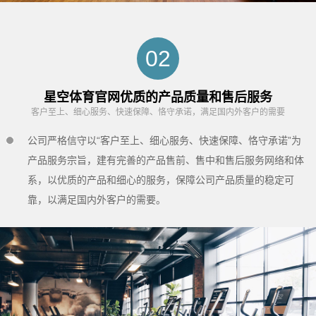
02
星空体育官网优质的产品质量和售后服务
客户至上、细心服务、快速保障、恪守承诺，满足国内外客户的需要
公司严格信守以“客户至上、细心服务、快速保障、恪守承诺”为
产品服务宗旨，建有完善的产品售前、售中和售后服务网络和体
系，以优质的产品和细心的服务，保障公司产品质量的稳定可
靠，以满足国内外客户的需要。