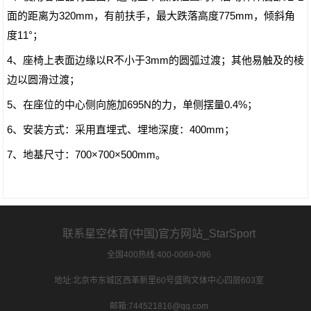
面的距离为320mm，有前扶手，最大跌落高度775mm，倾斜角
度11°；
4、座椅上表面边缘以R不小于3mm的圆弧过渡；其他易触及的棱
边以圆滑过渡；
5、在座位的中心侧向施加695N的力，单侧摆量0.4%；
6、安装方式：采用直埋式、埋地深度：400mm；
7、地基尺寸：700×700×500mm。
联系星空体育(中国)官方网站_StarSport
全国400热线:400-0069-096
地址:北京市东城区西革新里60号盛购文体中心四层603室
邮箱:744521816@qq.com